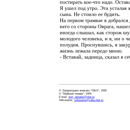
постирать кое-что надо. Остав
Я ушел под утро. Эта усталая 
сына. Не стоило ее будить.
На первом трамвае я добрался 
него со стороны Оврага, нашел
иногда слышал, как сторож шу
молодого человека, и я, ни о 
полудня. Проснувшись, я закур
жизнь лежала передо мною.
- Вставай, задница, сказал я с
© Литературное агенство "ОКО", 1999.
© "Майские чтения", 1999.
E-mail:
may_almanac@chat.ru
Web-master:
webmaster@waha.chat.ru