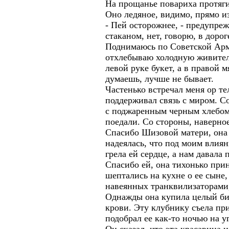
На прощанье повариха протяги
Оно ледяное, видимо, прямо и
- Пей осторожнее, - предупреж
стаканом, нет, говорю, в доро
Поднимаюсь по Советской Арм
отхлебываю холодную живитель
левой руке букет, а в правой 
думаешь, лучше не бывает.
Частенько встречал меня ор т
поддерживал связь с миром. С
с поджаренным черным хлебом,
поедали. Со стороны, наверно
Спасибо Шизовой матери, она 
надеялась, что под моим влия
грела ей сердце, а нам давала 
Спасибо ей, она тихонько прин
шептались на кухне о ее сыне, 
навеянных транквилизаторами,
Однажды она купила целый би
крови. Эту клубнику съела пр
подобрал ее как-то ночью на 