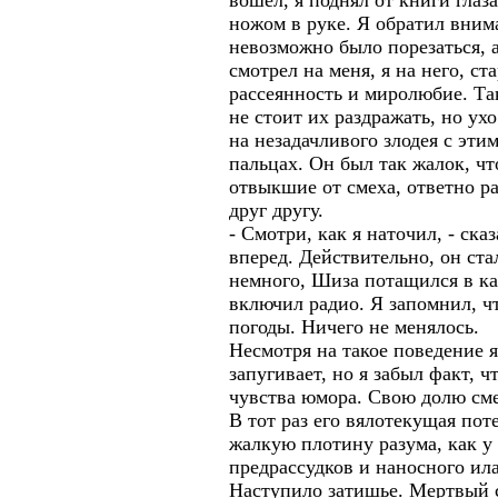
вошел, я поднял от книги глаз
ножом в руке. Я обратил внима
невозможно было порезаться, а
смотрел на меня, я на него, ст
рассеянность и миролюбие. Та
не стоит их раздражать, но ух
на незадачливого злодея с эти
пальцах. Он был так жалок, ч
отвыкшие от смеха, ответно р
друг другу.
- Смотри, как я наточил, - ск
вперед. Действительно, он ст
немного, Шиза потащился в к
включил радио. Я запомнил, ч
погоды. Ничего не менялось.
Несмотря на такое поведение 
запугивает, но я забыл факт, 
чувства юмора. Свою долю сме
В тот раз его вялотекущая пот
жалкую плотину разума, как у
предрассудков и наносного ила
Наступило затишье. Мертвый с