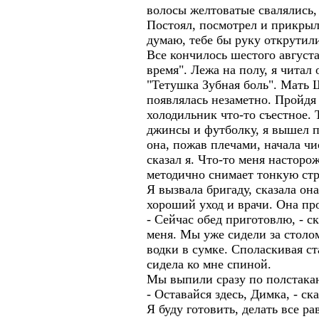
волосы желтоватые свалялись,
Постоял, посмотрел и прикрыл
думаю, тебе бы руку открутили
Все кончилось шестого август
время". Лежа на полу, я чита
"Тетушка Зубная боль". Мать 
появлялась незаметно. Пройдя 
холодильник что-то съестное. 
джинсы и футболку, я вышел п
она, пожав плечами, начала чи
сказал я. Что-то меня насторо
методично снимает тонкую ст
Я вызвала бригаду, сказала она
хороший уход и врачи. Она пр
- Сейчас обед приготовлю, - ск
меня. Мы уже сидели за столо
водки в сумке. Споласкивая ст
сидела ко мне спиной.
Мы выпили сразу по полстака
- Оставайся здесь, Димка, - ска
Я буду готовить, делать все ра