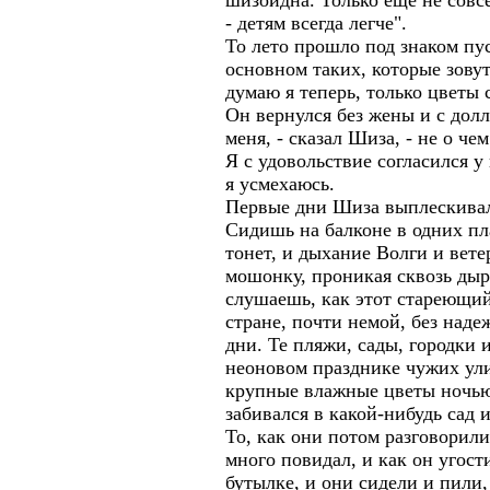
шизоидна. Только еще не совсе
- детям всегда легче".
То лето прошло под знаком пу
основном таких, которые зовут
думаю я теперь, только цветы 
Он вернулся без жены и с дол
меня, - сказал Шиза, - не о чем
Я с удовольствие согласился у
я усмехаюсь.
Первые дни Шиза выплескивал
Сидишь на балконе в одних пл
тонет, и дыхание Волги и вет
мошонку, проникая сквозь ды
слушаешь, как этот стареющи
стране, почти немой, без наде
дни. Те пляжи, сады, городки 
неоновом празднике чужих ули
крупные влажные цветы ночью,
забивался в какой-нибудь сад 
То, как они потом разговорилис
много повидал, и как он угос
бутылке, и они сидели и пили,