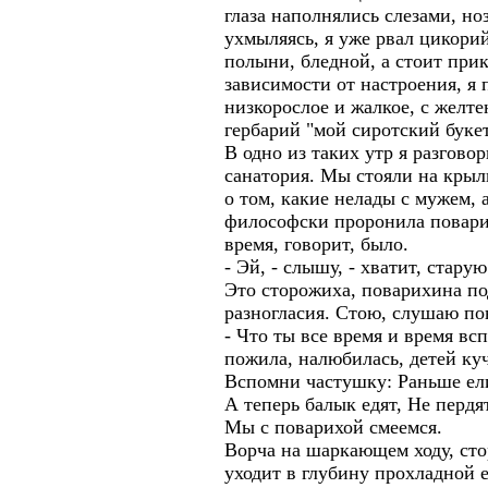
глаза наполнялись слезами, но
ухмыляясь, я уже рвал цикори
полыни, бледной, а стоит прик
зависимости от настроения, я 
низкорослое и жалкое, с желт
гербарий "мой сиротский букет
В одно из таких утр я разгово
санатория. Мы стояли на крыл
о том, какие нелады с мужем, а
философски проронила повари
время, говорит, было.
- Эй, - слышу, - хватит, стару
Это сторожиха, поварихина по
разногласия. Стою, слушаю п
- Что ты все время и время вс
пожила, налюбилась, детей куч
Вспомни частушку: Раньше ели
А теперь балык едят, Не пердя
Мы с поварихой смеемся.
Ворча на шаркающем ходу, сто
уходит в глубину прохладной 