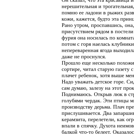
Он сказал, что эта красавица и
нерешительная и трогательная
помню ее ладони в рыжих разв
кожи, кажется, будто эта прин
Рано утром, проспавшись, она,
присутствием рядом в постели
фурия она носилась по комната
потом с горя наелась клубники
непереваренная ягода выходил
даже не проснулся.
Прошло еще несколько похожих
сортире, читал старую газету 
плачет ребенок, хотя выше мен
Надо уважать детское горе. Си
сам думаю, залезу на этот про
Поднимаюсь. Открыв люк в ст
голубями чердак. Эти птицы м
производству дерьма. Плач пре
прислушивается. Два запарши
керамзита, перелетели, как ог
впали в спячку. Духота неимов
балкой что-то белеет. Оказалос