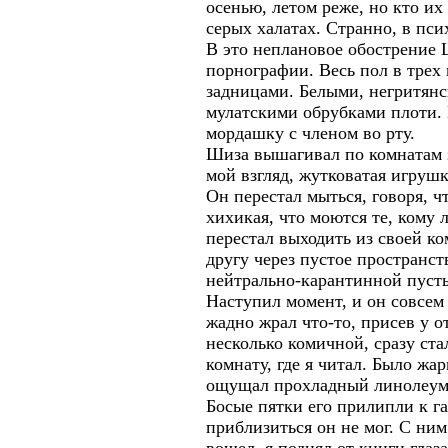
осенью, летом реже, но кто их 
серых халатах. Странно, в пс
В это неплановое обострение 
порнографии. Весь пол в трех
задницами. Белыми, негритян
мулатскими обрубками плоти. 
мордашку с членом во рту.
Шиза вышагивал по комнатам 
мой взгляд, жутковатая игрушк
Он перестал мыться, говоря, чт
хихикая, что моются те, кому л
перестал выходить из своей к
другу через пустое пространст
нейтрально-карантинной пуст
Наступил момент, и он совсем 
жадно жрал что-то, присев у 
несколько комичной, сразу ст
комнату, где я читал. Было жа
ощущал прохладный линолеум.
Босые пятки его прилипли к г
приблизиться он не мог. С ни