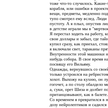
тоже что-то случилось. Какие
корабля, или ошибки в проекте
вещи, предметы, медленно под
тупо смотрел ему вслед. Люди
пустоту. А я плыл, опустив лиц
в детстве играли мы в "мертвое
Я перестал ходить на работу, 
свои доллары и забыл, где та
купил сразу, как приехал, сто
я включали свет, тараканы пря
Внутренности этой машинки н
нибудь собора. В свое время н
посвящу его Вильяму.
Однажды, вернувшись со своей
только устроился на ребрист
хохот. Выхожу на кухню, он 
гогочет, а по столу обалдело 
а, суки, орет Шиза и долбит 
пританцовывают, как в балете.
Со временем я превратился в 
дозу нейролептиков и садился