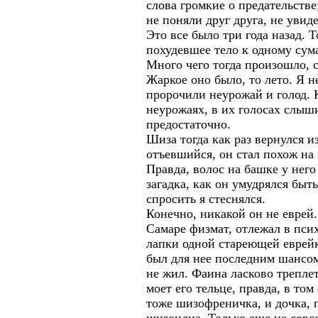
слова громкие о предательстве
не поняли друг друга, не увид
Это все было три года назад. 
похудевшее тело к одному сум
Много чего тогда произошло, с
Жаркое оно было, то лето. Я н
пророчили неурожай и голод. К
неурожаях, в их голосах слыши
предостаточно.
Шиза тогда как раз вернулся и
отъевшийся, он стал похож на
Правда, волос на башке у него
загадка, как он умудрялся бы
спросить я стеснялся.
Конечно, никакой он не еврей.
Самаре физмат, отлежал в псих
лапки одной стареющей еврейк
был для нее последним шансом,
не жил. Фаина ласково трепле
моет его тельце, правда, в том
тоже шизофреничка, и дочка, 