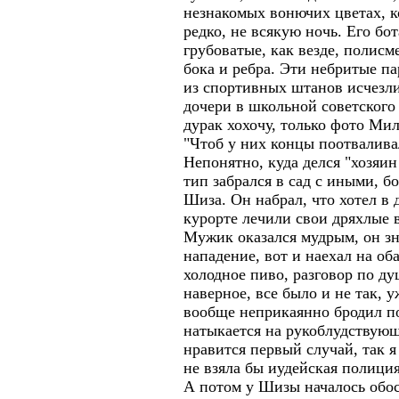
незнакомых вонючих цветах, к
редко, не всякую ночь. Его бо
грубоватые, как везде, поли
бока и ребра. Эти небритые па
из спортивных штанов исчезли
дочери в школьной советского 
дурак хохочу, только фото Ми
"Чтоб у них концы поотваливал
Непонятно, куда делся "хозяин
тип забрался в сад с иными, 
Шиза. Он набрал, что хотел в 
курорте лечили свои дряхлые в
Мужик оказался мудрым, он зн
нападение, вот и наехал на о
холодное пиво, разговор по ду
наверное, все было и не так, 
вообще неприкаянно бродил по 
натыкается на рукоблудствую
нравится первый случай, так 
не взяла бы иудейская полиция 
А потом у Шизы началось обос