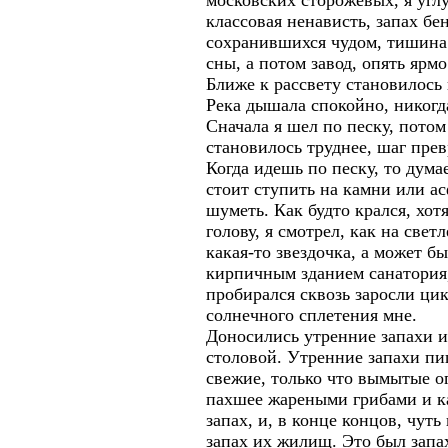
московских сторожевых, я углу
классовая ненависть, запах бе
сохранившихся чудом, тишина 
сны, а потом завод, опять ярмо
Ближе к рассвету становилось 
Река дышала спокойно, никогд
Сначала я шел по песку, потом
становилось труднее, шаг пре
Когда идешь по песку, то дума
стоит ступить на камни или ас
шуметь. Как будто крался, хот
голову, я смотрел, как на све
какая-то звездочка, а может б
кирпичным зданием санатория,
пробирался сквозь заросли цик
солнечного сплетения мне.
Доносились утренние запахи и
столовой. Утренние запахи пи
свежие, только что вымытые о
пахшее жареными грибами и ка
запах, и, в конце концов, чуть
запах их жилищ. Это был запах