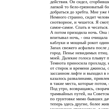
действия. Он сидел, сгорбивш
лапкой то бело-грязноватый бо
добраться до хребта. Мне уже 
Немного странно, сидит челове
снотворное, и чешется. Я смот
самое-самое. Спать и чесаться
А потом приходила ночь. Она з
впитывал ночь, - она очищала 
каблуки и мощный рокот один
Запах свежего асфальта после
город. Пенье невидимых птиц
моей. Далекие голоса плывут 
Темнота приносила прохладу, и
от стирок и времени джинсы, 
зассанном лифте и выходил в н
казалось развалинами, привлек
в такие места, которые потом, 
Под утро, возвращаясь, сворач
трамвайных путей, на Советск
по грунтовке мимо бывших да
теперь здесь другие, более жи